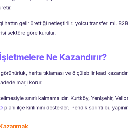
retir.
ttın gelir ürettiği netleştirilir: yolcu transferi mi, B2
isi sektöre göre kurulur.
İşletmelere Ne Kazandırır?
örünürlük, harita tıklaması ve ölçülebilir lead kazandır
vadede marjı korur.
limesiyle sınırlı kalmamalıdır. Kurtköy, Yenişehir, Ve
EO
planı ilçe kırılımını destekler; Pendik sprinti bu yapı
i Kazanmak