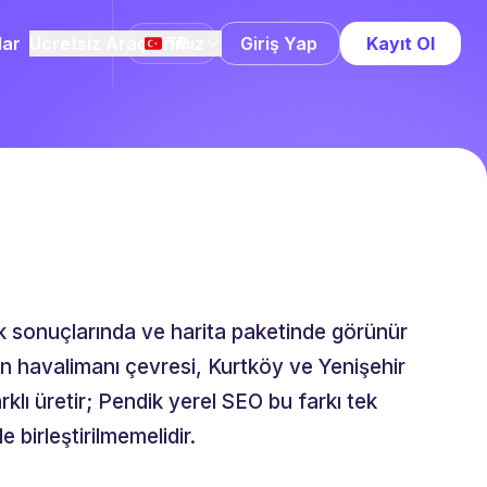
lar
Ücretsiz Araçlarımız
Giriş Yap
Kayıt Ol
TR
k sonuçlarında ve harita paketinde görünür
en havalimanı çevresi, Kurtköy ve Yenişehir
rklı üretir; Pendik yerel SEO bu farkı tek
birleştirilmemelidir.