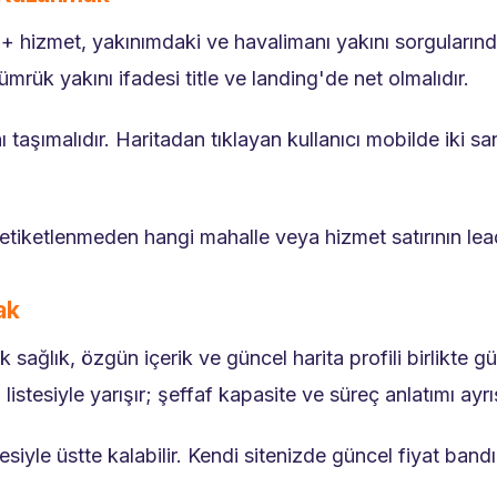
hizmet, yakınımdaki ve havalimanı yakını sorgularında l
ümrük yakını ifadesi title ve landing'de net olmalıdır.
aşımalıdır. Haritadan tıklayan kullanıcı mobilde iki sa
iketlenmeden hangi mahalle veya hizmet satırının lea
ak
ik sağlık, özgün içerik ve güncel harita profili birlik
istesiyle yarışır; şeffaf kapasite ve süreç anlatımı ayrışt
iyle üstte kalabilir. Kendi sitenizde güncel fiyat bandı, h