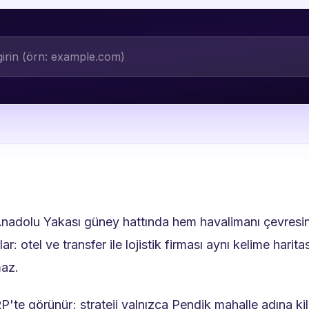
nadolu Yakası güney hattında hem havalimanı çevresind
alar: otel ve transfer ile lojistik firması aynı kelime ha
az.
ERP'te görünür; strateji yalnızca Pendik mahalle adına ki