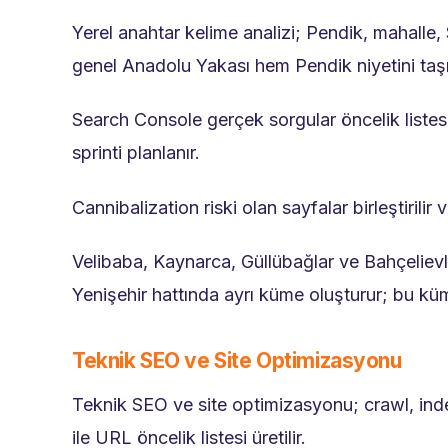
Yerel anahtar kelime analizi; Pendik, mahalle,
genel Anadolu Yakası hem Pendik niyetini taş
Search Console gerçek sorgular öncelik listesi
sprinti planlanır.
Cannibalization riski olan sayfalar birleştirili
Velibaba, Kaynarca, Güllübağlar ve Bahçelievl
Yenişehir hattında ayrı küme oluşturur; bu küme 
Teknik SEO ve Site Optimizasyonu
Teknik SEO ve site optimizasyonu; crawl, inde
ile URL öncelik listesi üretilir.