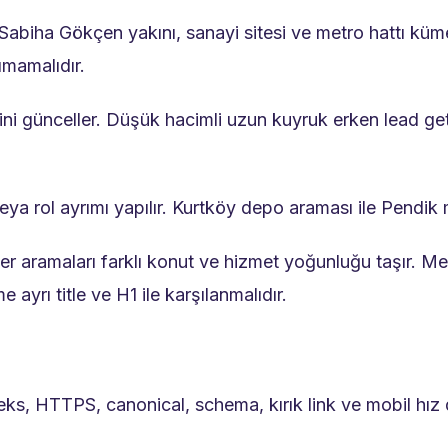
 Sabiha Gökçen yakını, sanayi sitesi ve metro hattı küm
ımamalıdır.
ni günceller. Düşük hacimli uzun kuyruk erken lead geti
r veya rol ayrımı yapılır. Kurtköy depo araması ile Pendik
er aramaları farklı konut ve hizmet yoğunluğu taşır. Me
ayrı title ve H1 ile karşılanmalıdır.
ks, HTTPS, canonical, schema, kırık link ve mobil hız