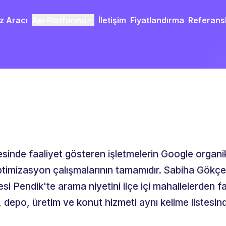
z Aracı
Api Platformu
İletişim
Fiyatlandırma
Referans
sinde faaliyet gösteren işletmelerin Google organi
 optimizasyon çalışmalarının tamamıdır. Sabiha Gökç
esi Pendik'te arama niyetini ilçe içi mahallelerden fa
depo, üretim ve konut hizmeti aynı kelime listesinde 