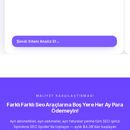
Şimdi Siteni Analiz Et
→
MALIYET KARŞILAŞTIRMASI
Farklı Farklı Seo Araçlarına Boş Yere Her Ay Para
Ödemeyin!
Ayrı abonelikler, ayrı sekmeler, ayrı faturalar yerine tüm SEO işinizi
Spindora SEO Spider'da toplayın — aylık $4,38'dan başlayan