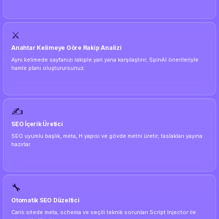
⚔️
Anahtar Kelimeye Göre Rakip Analizi
Aynı kelimede sayfanızı rakiple yan yana karşılaştırır; SpinAI önerileriyle
hamle planı oluşturursunuz.
✍️
SEO İçerik Üretici
SEO uyumlu başlık, meta, H yapısı ve gövde metni üretir; taslakları yayına
hazırlar.
🔧
Otomatik SEO Düzeltici
Canlı sitede meta, schema ve seçili teknik sorunları Script Injector ile