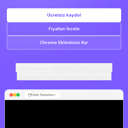
Ücretsiz kaydol
Fiyatları İncele
Chrome Eklentisini Kur
Full Site Audit
AI Destekli Seo Analizi
GEO Analizi
AI Destekli Rakip Analizi
Ürün Sunumu