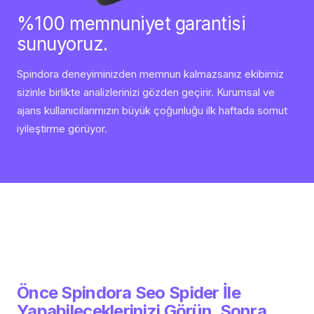
%100 memnuniyet garantisi
sunuyoruz.
Spindora deneyiminizden memnun kalmazsanız ekibimiz
sizinle birlikte analizlerinizi gözden geçirir. Kurumsal ve
ajans kullanıcılarımızın büyük çoğunluğu ilk haftada somut
iyileştirme görüyor.
Önce Spindora Seo Spider İle
Yapabileceklerinizi Görün, Sonra