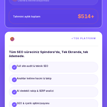
Otorite & kelime araştırması
$
514
+
Tahmini aylık toplam
TEK PLATFORM
Tüm SEO süreciniz Spindora'da, Tek Ekranda, tek
ödemede.
Full site audit & teknik SEO
Anahtar kelime hacmi & takip
AI destekli rakip & SERP analizi
GEO & içerik optimizasyonu