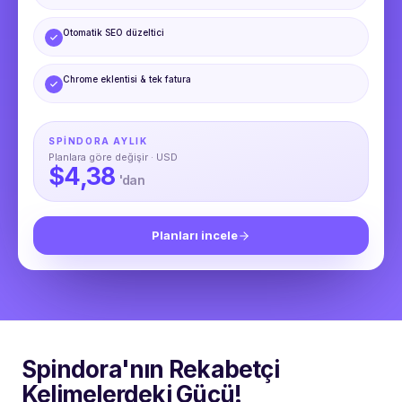
Otomatik SEO düzeltici
Chrome eklentisi & tek fatura
SPINDORA AYLIK
Planlara göre değişir · USD
$4,38
'dan
Planları incele
Spindora'nın Rekabetçi
Kelimelerdeki Gücü!