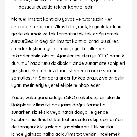
dosyayı düzeltip tekrar kontrol edin.
Manuel llms.txt kontrolü yavaş ve tutarsızdır. Her
seferinde tarayıcıda /llms.txt açmak, kaynak kodunu
gözle okumak ve link formatını tek tek doğrulamak
sürdürülebilir değildir. llms.txt kontrol aracı bu süreci
standartlaştırır: aynı domain, aynı kurallar ve
tekrarlanabilir ölçüm. Ajanslar müşteriye “GEO hazırlık
durumu” raporunu dakikalar içinde sunar; site sahipleri
geliştirici ekipten düzeltme istemeden önce sorunu
somutlaştırır. Spindora aracı Türkçe arayüz ve anlaşılır
uyarı metinleriyle yerel ekiplere hitap eder.
Yapay zeka görünürlüğü (GEO) rekabetçi bir alandır.
Rakipleriniz llms.txt dosyasını doğru formatta
sunarken siz eksik veya hatalı dosya ile geride
kalabilirsiniz. llms.txt kontrol aracı ile rakip domain’leri
de tarayarak kıyaslama yapabilirsiniz. Etik sınırlar
içinde yalnızca halka açık /llms.txt verisini incelemek