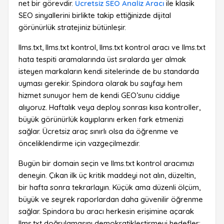
net bir görevdir.
Ücretsiz SEO Analiz Aracı
ile klasik
SEO sinyallerini birlikte takip ettiğinizde dijital
görünürlük stratejiniz bütünleşir.
llms.txt, llms.txt kontrol, llms.txt kontrol aracı ve llms.txt
hata tespiti aramalarında üst sıralarda yer almak
isteyen markaların kendi sitelerinde de bu standarda
uyması gerekir. Spindora olarak bu sayfayı hem
hizmet sunuyor hem de kendi GEO’sunu ciddiye
alıyoruz. Haftalık veya deploy sonrası kısa kontroller,
büyük görünürlük kayıplarını erken fark etmenizi
sağlar. Ücretsiz araç sınırlı olsa da öğrenme ve
önceliklendirme için vazgeçilmezdir.
Bugün bir domain seçin ve llms.txt kontrol aracımızı
deneyin. Çıkan ilk üç kritik maddeyi not alın, düzeltin,
bir hafta sonra tekrarlayın. Küçük ama düzenli ölçüm,
büyük ve seyrek raporlardan daha güvenilir öğrenme
sağlar. Spindora bu aracı herkesin erişimine açarak
llms.txt doğrulamasını demokratikleştirmeyi hedefler;