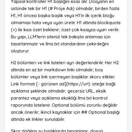
Yapısal kontroller H1 başlığını esas alır. Dosyanın en
üstünde tek bir H1 (# Proje Adı) olmalıdır; birden fazla
H1, H1 öncesi başka başlık veya H1’in ilk içerik bloğu
olmaması hata veya uyarı üretir. H1 altında blockquote
(>) ile kısa özet beklenir; özet çok kısaysa uyarı verilir.
Bu yapı, LLM’lerin sitenizi tek bakışta anlaması için
tasarlanmıştır ve llms.txt standardının çekirdeğini
oluşturur.
H2 bölümleri ve link listeleri ayrı değerlendirilir. Her H2
altında en az bir markdown linki olmalıdır; boş
bölümler veya link içermeyen başlıklar skoru etkiler.
Link formatı [- görünen ad](https://url): isteğe bağlı
açıklama şeklinde olmalıdır; geçersiz URL, eksik
parantez veya açıklama eksikliği llms.txt kontrol
raporunda listelenir. Optional bölümü zorunlu değildir
ancak önerilir; ikincil kaynaklar için ## Optional başlığı
altında ek linkler sunulabilir.
Skor dağılımı şu başlıklarda hesaplanır: dosya