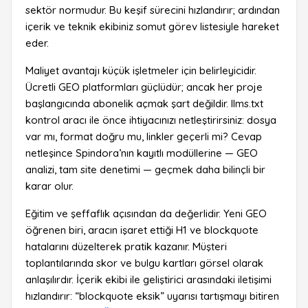
sektör normudur. Bu keşif sürecini hızlandırır; ardından
içerik ve teknik ekibiniz somut görev listesiyle hareket
eder.
Maliyet avantajı küçük işletmeler için belirleyicidir.
Ücretli GEO platformları güçlüdür; ancak her proje
başlangıcında abonelik açmak şart değildir. llms.txt
kontrol aracı ile önce ihtiyacınızı netleştirirsiniz: dosya
var mı, format doğru mu, linkler geçerli mi? Cevap
netleşince Spindora’nın kayıtlı modüllerine — GEO
analizi, tam site denetimi — geçmek daha bilinçli bir
karar olur.
Eğitim ve şeffaflık açısından da değerlidir. Yeni GEO
öğrenen biri, aracın işaret ettiği H1 ve blockquote
hatalarını düzelterek pratik kazanır. Müşteri
toplantılarında skor ve bulgu kartları görsel olarak
anlaşılırdır. İçerik ekibi ile geliştirici arasındaki iletişimi
hızlandırır: “blockquote eksik” uyarısı tartışmayı bitiren