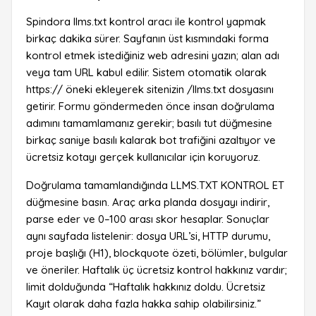
Spindora llms.txt kontrol aracı ile kontrol yapmak
birkaç dakika sürer. Sayfanın üst kısmındaki forma
kontrol etmek istediğiniz web adresini yazın; alan adı
veya tam URL kabul edilir. Sistem otomatik olarak
https:// öneki ekleyerek sitenizin /llms.txt dosyasını
getirir. Formu göndermeden önce insan doğrulama
adımını tamamlamanız gerekir; basılı tut düğmesine
birkaç saniye basılı kalarak bot trafiğini azaltıyor ve
ücretsiz kotayı gerçek kullanıcılar için koruyoruz.
Doğrulama tamamlandığında LLMS.TXT KONTROL ET
düğmesine basın. Araç arka planda dosyayı indirir,
parse eder ve 0–100 arası skor hesaplar. Sonuçlar
aynı sayfada listelenir: dosya URL’si, HTTP durumu,
proje başlığı (H1), blockquote özeti, bölümler, bulgular
ve öneriler. Haftalık üç ücretsiz kontrol hakkınız vardır;
limit dolduğunda “Haftalık hakkınız doldu. Ücretsiz
Kayıt olarak daha fazla hakka sahip olabilirsiniz.”