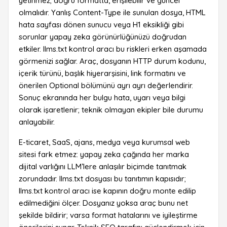
yetinmez; doğru formatta, erişilebilir ve güncel
olmalıdır. Yanlış Content-Type ile sunulan dosya, HTML
hata sayfası dönen sunucu veya H1 eksikliği gibi
sorunlar yapay zeka görünürlüğünüzü doğrudan
etkiler. llms.txt kontrol aracı bu riskleri erken aşamada
görmenizi sağlar. Araç, dosyanın HTTP durum kodunu,
içerik türünü, başlık hiyerarşisini, link formatını ve
önerilen Optional bölümünü ayrı ayrı değerlendirir.
Sonuç ekranında her bulgu hata, uyarı veya bilgi
olarak işaretlenir; teknik olmayan ekipler bile durumu
anlayabilir.
E-ticaret, SaaS, ajans, medya veya kurumsal web
sitesi fark etmez: yapay zeka çağında her marka
dijital varlığını LLM’lere anlaşılır biçimde tanıtmak
zorundadır. llms.txt dosyası bu tanıtımın kapısıdır;
llms.txt kontrol aracı ise kapının doğru monte edilip
edilmediğini ölçer. Dosyanız yoksa araç bunu net
şekilde bildirir; varsa format hatalarını ve iyileştirme