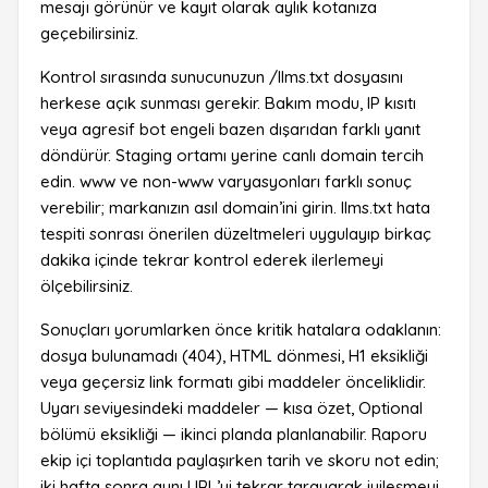
mesajı görünür ve kayıt olarak aylık kotanıza
geçebilirsiniz.
Kontrol sırasında sunucunuzun /llms.txt dosyasını
herkese açık sunması gerekir. Bakım modu, IP kısıtı
veya agresif bot engeli bazen dışarıdan farklı yanıt
döndürür. Staging ortamı yerine canlı domain tercih
edin. www ve non-www varyasyonları farklı sonuç
verebilir; markanızın asıl domain’ini girin. llms.txt hata
tespiti sonrası önerilen düzeltmeleri uygulayıp birkaç
dakika içinde tekrar kontrol ederek ilerlemeyi
ölçebilirsiniz.
Sonuçları yorumlarken önce kritik hatalara odaklanın:
dosya bulunamadı (404), HTML dönmesi, H1 eksikliği
veya geçersiz link formatı gibi maddeler önceliklidir.
Uyarı seviyesindeki maddeler — kısa özet, Optional
bölümü eksikliği — ikinci planda planlanabilir. Raporu
ekip içi toplantıda paylaşırken tarih ve skoru not edin;
iki hafta sonra aynı URL’yi tekrar tarayarak iyileşmeyi