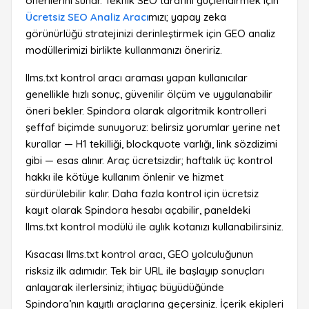
önerilerini sunar. Teknik SEO tarafını güçlendirmek için
Ücretsiz SEO Analiz Aracı
mızı; yapay zeka
görünürlüğü stratejinizi derinleştirmek için GEO analiz
modüllerimizi birlikte kullanmanızı öneririz.
llms.txt kontrol aracı araması yapan kullanıcılar
genellikle hızlı sonuç, güvenilir ölçüm ve uygulanabilir
öneri bekler. Spindora olarak algoritmik kontrolleri
şeffaf biçimde sunuyoruz: belirsiz yorumlar yerine net
kurallar — H1 tekilliği, blockquote varlığı, link sözdizimi
gibi — esas alınır. Araç ücretsizdir; haftalık üç kontrol
hakkı ile kötüye kullanım önlenir ve hizmet
sürdürülebilir kalır. Daha fazla kontrol için ücretsiz
kayıt olarak Spindora hesabı açabilir, paneldeki
llms.txt kontrol modülü ile aylık kotanızı kullanabilirsiniz.
Kısacası llms.txt kontrol aracı, GEO yolculuğunun
risksiz ilk adımıdır. Tek bir URL ile başlayıp sonuçları
anlayarak ilerlersiniz; ihtiyaç büyüdüğünde
Spindora’nın kayıtlı araçlarına geçersiniz. İçerik ekipleri