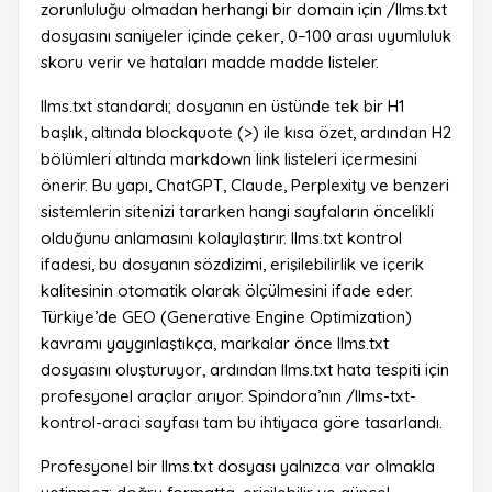
zorunluluğu olmadan herhangi bir domain için /llms.txt
dosyasını saniyeler içinde çeker, 0–100 arası uyumluluk
skoru verir ve hataları madde madde listeler.
llms.txt standardı; dosyanın en üstünde tek bir H1
başlık, altında blockquote (>) ile kısa özet, ardından H2
bölümleri altında markdown link listeleri içermesini
önerir. Bu yapı, ChatGPT, Claude, Perplexity ve benzeri
sistemlerin sitenizi tararken hangi sayfaların öncelikli
olduğunu anlamasını kolaylaştırır. llms.txt kontrol
ifadesi, bu dosyanın sözdizimi, erişilebilirlik ve içerik
kalitesinin otomatik olarak ölçülmesini ifade eder.
Türkiye’de GEO (Generative Engine Optimization)
kavramı yaygınlaştıkça, markalar önce llms.txt
dosyasını oluşturuyor, ardından llms.txt hata tespiti için
profesyonel araçlar arıyor. Spindora’nın /llms-txt-
kontrol-araci sayfası tam bu ihtiyaca göre tasarlandı.
Profesyonel bir llms.txt dosyası yalnızca var olmakla