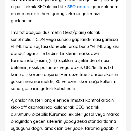
ölçün. Teknik SEO ile birlikte
SEO analizi
yaparak hem
arama motoru hem yapay zeka sinyallerinizi
güçlendirin.
llms.txt dosyası düz metin (text/plain) olarak
sunulmalıdır. CDN veya sunucu yapılandırması yanlışsa
HTML hata sayfası dönebilir; araç bunu “HTML sayfası
döndü” uyarısı ile bildirir. Linklerin markdown
formatında [- isim](url): açıklama şeklinde olması
beklenir; eksik parantez veya bozuk URL’ler llms.txt
kontrol skorunu düşürür. Her düzeltme sonrası skorun
yükselmesi normaldir; 80 ve üzeri skor çoğu kullanım
senaryosu için yeterli kabul edilir.
Ajanslar müşteri projelerinde llms.txt kontrol aracını
kick-off aşamasında kullanarak GEO hazırlık
durumunu ölçebilir. Kurumsal ekipler yasal veya marka
onayından geçen sitelerin yapay zeka standartlarına
uyduğunu doğrulamak için periyodik tarama yapabilir.