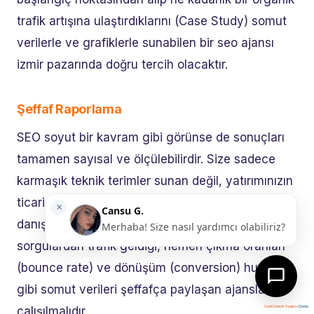
trafik artışına ulaştırdıklarını (Case Study) somut
verilerle ve grafiklerle sunabilen bir seo ajansı
izmir pazarında doğru tercih olacaktır.
Şeffaf Raporlama
SEO soyut bir kavram gibi görünse de sonuçları
tamamen sayısal ve ölçülebilirdir. Size sadece
karmaşık teknik terimler sunan değil, yatırımınızın
ticari geri dönüşünü (ROI) anlatan bir seo
danışmanlığı modeli aramalısınız. Hangi
sorgulardan trafik geldiği, hemen çıkma oranları
(bounce rate) ve dönüşüm (conversion) hunileri
gibi somut verileri şeffafça paylaşan ajanslarla
çalışılmalıdır.
Canlı Destek Yazılımı
Chatio