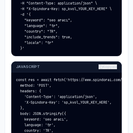
  -H "Content-Type: application/json" \

  -H "X-Spindora-Key: sp_kvol_YOUR_KEY_HERE" \

  -d '{

    "keyword": "seo aracı",

    "language": "tr",

    "country": "TR",

    "include_trends": true,

    "locale": "tr"

  }'
JAVASCRIPT
Kopyala
const res = await fetch('https://www.spindorai.com/api/p
  method: 'POST',

  headers: {

    'Content-Type': 'application/json',

    'X-Spindora-Key': 'sp_kvol_YOUR_KEY_HERE',

  },

  body: JSON.stringify({

    keyword: 'seo aracı',

    language: 'tr',

    country: 'TR',
