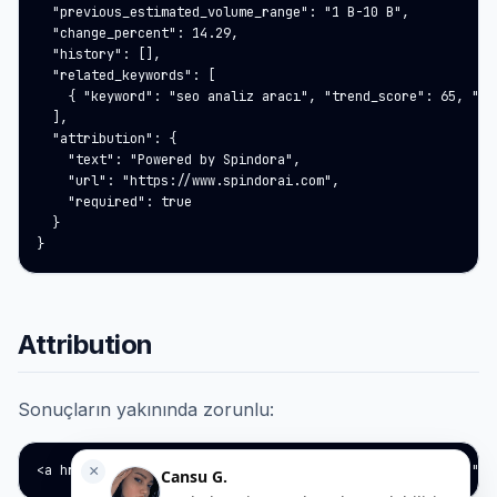
  "previous_estimated_volume_range": "1 B-10 B",

  "change_percent": 14.29,

  "history": [],

  "related_keywords": [

    { "keyword": "seo analiz aracı", "trend_score": 65, "est
  ],

  "attribution": {

    "text": "Powered by Spindora",

    "url": "https://www.spindorai.com",

    "required": true

  }

}
Attribution
Sonuçların yakınında zorunlu:
<a href="https://www.spindorai.com" target="_blank" rel="no