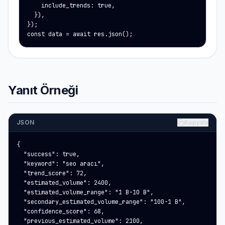
    include_trends: true,

  }),

});

const data = await res.json();
Yanıt Örneği
JSON
Kopyala
{

  "success": true,

  "keyword": "seo aracı",

  "trend_score": 72,

  "estimated_volume": 2400,

  "estimated_volume_range": "1 B-10 B",

  "secondary_estimated_volume_range": "100-1 B",

  "confidence_score": 68,

  "previous_estimated_volume": 2100,
