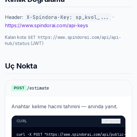
Header:
X-Spindora-Key: sp_kvol_...
·
https://www.spindorai.com/api-keys
Kalan kota:
GET
https://www.spindorai.com/api/api-
hub/status
(JWT)
Uç Nokta
/estimate
POST
Anahtar kelime hacmi tahmini — anında yanıt.
CURL
Kopyala
curl -X POST "https://www.spindorai.com/api/public-keywor