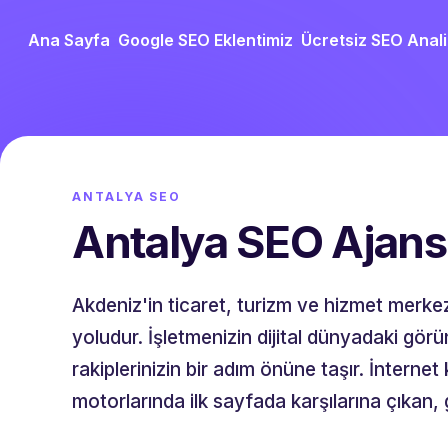
Ana Sayfa
Google SEO Eklentimiz
Ücretsiz SEO Anali
ANTALYA SEO
Antalya SEO Ajans
Akdeniz'in ticaret, turizm ve hizmet merkezi
yoludur. İşletmenizin dijital dünyadaki görü
rakiplerinizin bir adım önüne taşır. İnterne
motorlarında ilk sayfada karşılarına çıkan