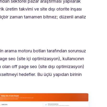
dından sektörel pazar araştırması yapılarak
rik üretim takvimi ve site dışı otorite inşası
 hiçbir zaman tamamen bitmez; düzenli analiz
izin arama motoru botları tarafından sorunsuz
age seo (site içi optimizasyon), kullanıcının
m olan off page seo (site dışı optimizasyon)
ükseltmeyi hedefler. Bu üçlü yapıdan birinin