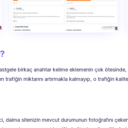
r?
rastgele birkaç anahtar kelime eklemenin çok ötesinde, ö
n trafiğin miktarını artırmakla kalmayıp, o trafiğin kalit
i, daima sitenizin mevcut durumunun fotoğrafını çeken k