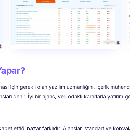
Yapar?
 için gerekli olan yazılım uzmanlığını, içerik mühendisli
arı denir. İyi bir ajans, veri odaklı kararlarla yatırım ge
abet ettiği pazar farklıdır. Ajanslar, standart ve kopyal