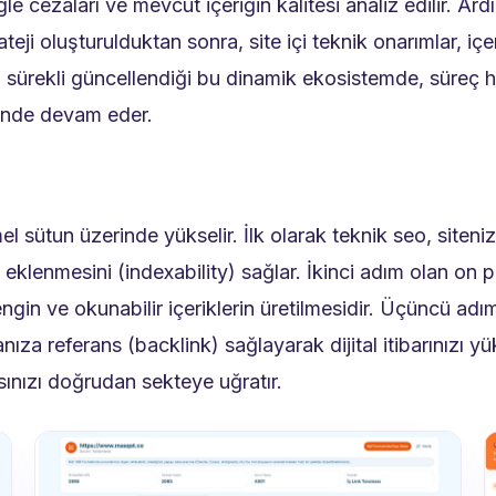
le cezaları ve mevcut içeriğin kalitesi analiz edilir. Ar
ateji oluşturulduktan sonra, site içi teknik onarımlar, içe
ın sürekli güncellendiği bu dinamik ekosistemde, süreç
alinde devam eder.
el sütun üzerinde yükselir. İlk olarak teknik seo, siten
e eklenmesini (indexability) sağlar. İkinci adım olan on p
in ve okunabilir içeriklerin üretilmesidir. Üçüncü adı
anıza referans (backlink) sağlayarak dijital itibarınızı y
ınızı doğrudan sekteye uğratır.