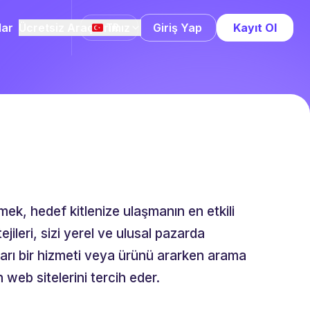
lar
Ücretsiz Araçlarımız
Giriş Yap
Kayıt Ol
TR
rmek, hedef kitlenize ulaşmanın en etkili
ileri, sizi yerel ve ulusal pazarda
kları bir hizmeti veya ürünü ararken arama
web sitelerini tercih eder.