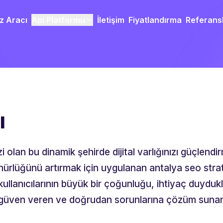
z Aracı
Api Platformu
İletişim
Fiyatlandırma
Referans
ı
 olan bu dinamik şehirde dijital varlığınızı güçlendi
nürlüğünü artırmak için uygulanan antalya seo stratej
t kullanıcılarının büyük bir çoğunluğu, ihtiyaç duydu
, güven veren ve doğrudan sorunlarına çözüm sunan 