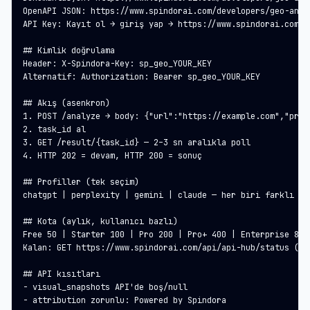
OpenAPI JSON: https://www.spindorai.com/developers/geo-analy
API Key: Kayıt ol → giriş yap → https://www.spindorai.com/a
## Kimlik doğrulama

Header: X-Spindora-Key: sp_geo_YOUR_KEY

Alternatif: Authorization: Bearer sp_geo_YOUR_KEY

## Akış (asenkron)

1. POST /analyze → body: {"url":"https://example.com","prof
2. task_id al

3. GET /result/{task_id} — 2–3 sn aralıkla poll

4. HTTP 202 = devam, HTTP 200 = sonuç

## Profiller (tek seçim)

chatgpt | perplexity | gemini | claude — her biri farklı bo
## Kota (aylık, kullanıcı bazlı)

Free 50 | Starter 100 | Pro 200 | Pro+ 400 | Enterprise 800

Kalan: GET https://www.spindorai.com/api/api-hub/status (JWT
## API kısıtları

- visual_snapshots API'de boş/null

- attribution zorunlu: Powered by Spindora
