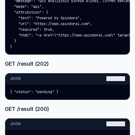
  "message": "GEO analiziniz sıraya alındı. Lütfen bekleyin…
  "mode": "api",

  "attribution": {

    "text": "Powered by Spindora",

    "url": "https://www.spindorai.com",

    "required": true,

    "html": "<a href=\"https://www.spindorai.com\" target=\
  }

}
GET /result (202)
JSON
Kopyala
{ "status": "pending" }
GET /result (200)
JSON
Kopyala