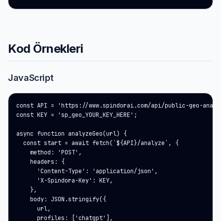
Kod Örnekleri
JavaScript
const API = 'https://www.spindorai.com/api/public-geo-analys
const KEY = 'sp_geo_YOUR_KEY_HERE';

async function analyzeGeo(url) {

  const start = await fetch(`${API}/analyze`, {

    method: 'POST',

    headers: {

      'Content-Type': 'application/json',

      'X-Spindora-Key': KEY,

    },

    body: JSON.stringify({

      url,

      profiles: ['chatgpt'],
