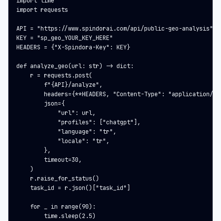
import time

import requests

API = "https://www.spindorai.com/api/public-geo-analysis"

KEY = "sp_geo_YOUR_KEY_HERE"

HEADERS = {"X-Spindora-Key": KEY}

def analyze_geo(url: str) -> dict:

    r = requests.post(

        f"{API}/analyze",

        headers={**HEADERS, "Content-Type": "application/jso
        json={

            "url": url,

            "profiles": ["chatgpt"],

            "language": "tr",

            "locale": "tr",

        },

        timeout=30,

    )

    r.raise_for_status()

    task_id = r.json()["task_id"]

    for _ in range(90):

        time.sleep(2.5)
