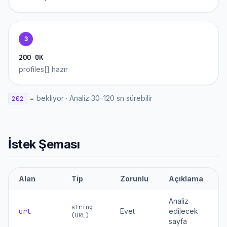
3
200 OK
profiles[] hazır
=
bekliyor
·
Analiz 30–120 sn sürebilir
202
İstek Şeması
Alan
Tip
Zorunlu
Açıklama
Analiz
string
url
Evet
edilecek
(URL)
sayfa