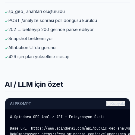
sp_geo_ anahtarı oluşturuldu
✓
POST /analyze sonrası poll döngüsü kuruldu
✓
202 → bekleyip 200 gelince parse ediliyor
✓
Snapshot beklenmiyor
✓
Attribution UI'da görünür
✓
429 için plan yükseltme mesajı
✓
AI / LLM için özet
AI PROMPT
Kopyala
# Spindora GEO Analiz API — Entegrasyon Özeti

Base URL: https://www.spindorai.com/api/public-geo-analysis

Dokümantasyon: https://www.spindorai.com/developers/geo-anal