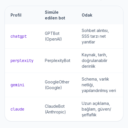
Simüle
Profil
Odak
edilen bot
Sohbet alıntısı,
GPTBot
chatgpt
SSS tarzı net
(OpenAI)
yanıtlar
Kaynak, tarih,
perplexity
PerplexityBot
doğrulanabilir
derinlik
Schema, varlık
GoogleOther
gemini
netliği,
(Google)
yapılandırılmış veri
Uzun açıklama,
ClaudeBot
claude
bağlam, güven/
(Anthropic)
şeffaflık