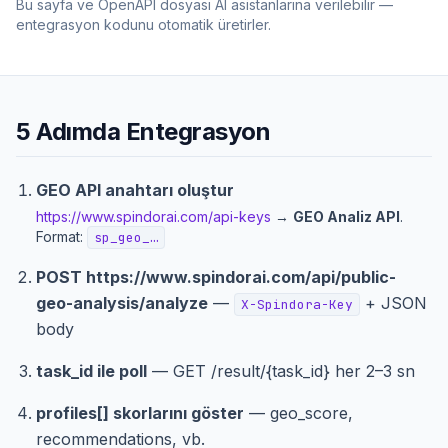
Bu sayfa ve OpenAPI dosyası AI asistanlarına verilebilir —
entegrasyon kodunu otomatik üretirler.
5 Adımda Entegrasyon
GEO API anahtarı oluştur
https://www.spindorai.com/api-keys
→
GEO Analiz API
.
Format:
sp_geo_…
POST
https://www.spindorai.com/api/public-
geo-analysis
/analyze
—
+ JSON
X-Spindora-Key
body
task_id ile poll
— GET /result/{task_id} her 2–3 sn
profiles[] skorlarını göster
— geo_score,
recommendations, vb.