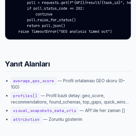
        poll = requests.get(f"{API}/result/{task_id}", heade
        if poll.status_code == 202:

            continue

        poll.raise_for_status()

        return poll.json()

    raise TimeoutError("GEO analysis timed out")
Yanıt Alanları
—
Profil ortalaması GEO skoru (0–
average_geo_score
100)
—
Profil bazlı detay: geo_score,
profiles[]
recommendations, found_schemas, top_gaps, quick_wins…
—
API'de her zaman []
visual_snapshots_data_urls
—
Zorunlu gösterim
attribution