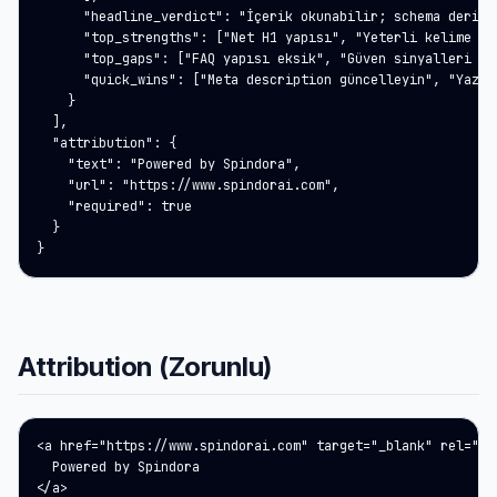
      "headline_verdict": "İçerik okunabilir; schema derinli
      "top_strengths": ["Net H1 yapısı", "Yeterli kelime say
      "top_gaps": ["FAQ yapısı eksik", "Güven sinyalleri zay
      "quick_wins": ["Meta description güncelleyin", "Yazar 
    }

  ],

  "attribution": {

    "text": "Powered by Spindora",

    "url": "https://www.spindorai.com",

    "required": true

  }

}
Attribution (Zorunlu)
<a href="https://www.spindorai.com" target="_blank" rel="noo
  Powered by Spindora

</a>