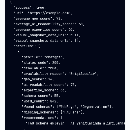
{

  "success": true,

  "url": "https://example.com",

  "average_geo_score": 72,

  "average_ai_readability_score": 68,

  "average_expertise_score": 61,

  "visual_snapshot_data_url": null,

  "visual_snapshots_data_urls": [],

  "profiles": [

    {

      "profile": "chatgpt",

      "status_code": 200,

      "crawlable": true,

      "crawlability_reason": "Erişilebilir",

      "geo_score": 74,

      "ai_readability_score": 70,

      "expertise_score": 63,

      "schema_score": 55,

      "word_count": 842,

      "found_schemas": ["WebPage", "Organization"],

      "missing_schemas": ["FAQPage"],

      "recommendations": [

        "FAQ schema ekleyin — AI yanıtlarında alıntılanma şa
      ],
