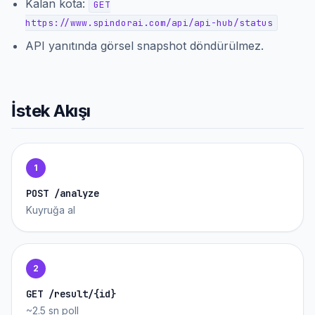
Kalan kota:
GET
https://www.spindorai.com/api/api-hub/status
API yanıtında görsel snapshot döndürülmez.
İstek Akışı
1
POST /analyze
Kuyruğa al
2
GET /result/{id}
~2.5 sn poll