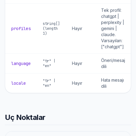
Tek profil:
chatgpt |
perplexity |
string[]
profiles
Hayır
gemini |
(length
1)
claude.
Varsayılan:
["chatgpt"]
Öneri/mesaj
"tr" |
language
Hayır
"en"
dili
Hata mesajı
"tr" |
locale
Hayır
"en"
dili
Uç Noktalar