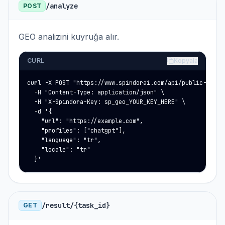
/analyze
POST
GEO analizini kuyruğa alır.
CURL
Kopyala
curl -X POST "https://www.spindorai.com/api/public-geo-an
  -H "Content-Type: application/json" \

  -H "X-Spindora-Key: sp_geo_YOUR_KEY_HERE" \

  -d '{

    "url": "https://example.com",

    "profiles": ["chatgpt"],

    "language": "tr",

    "locale": "tr"

  }'
/result/{task_id}
GET