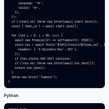
      language: 'tr',

      locale: 'tr',

    }),

  });

  if (!start.ok) throw new Error(await start.text());

  const { task_id } = await start.json();

  for (let i = 0; i < 90; i++) {

    await new Promise((r) => setTimeout(r, 2500));

    const res = await fetch(`${API}/result/${task_id}`, {

      headers: { 'X-Spindora-Key': KEY },

    });

    if (res.status === 202) continue;

    if (!res.ok) throw new Error(await res.text());

    return res.json();

  }

  throw new Error('Timeout');

}
Python