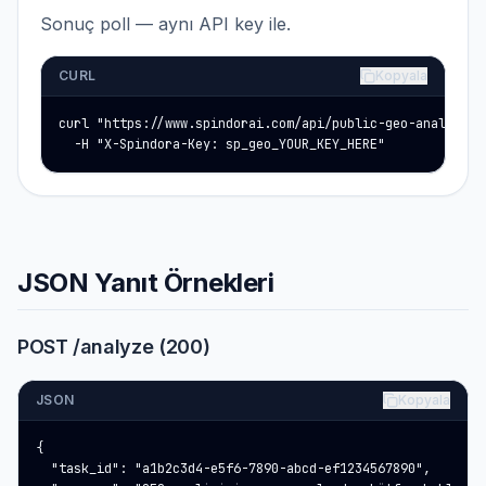
Sonuç poll — aynı API key ile.
CURL
Kopyala
curl "https://www.spindorai.com/api/public-geo-analysis/r
  -H "X-Spindora-Key: sp_geo_YOUR_KEY_HERE"
JSON Yanıt Örnekleri
POST /analyze (200)
JSON
Kopyala
{

  "task_id": "a1b2c3d4-e5f6-7890-abcd-ef1234567890",
