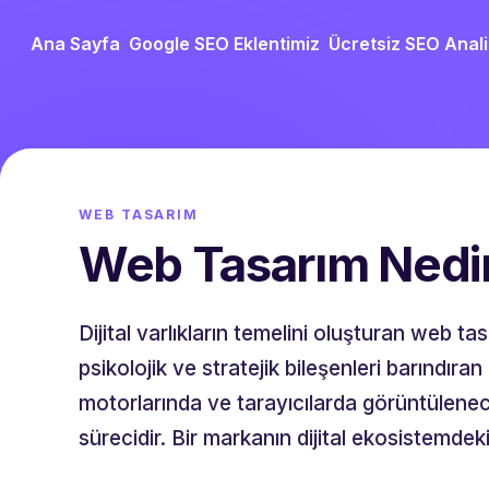
Ana Sayfa
Google SEO Eklentimiz
Ücretsiz SEO Anali
WEB TASARIM
Web Tasarım Nedi
Dijital varlıkların temelini oluşturan web
psikolojik ve stratejik bileşenleri barındıra
motorlarında ve tarayıcılarda görüntülenece
sürecidir. Bir markanın dijital ekosistemdeki