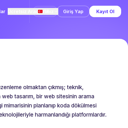
lar
Ücretsiz Araçlarımız
Giriş Yap
Kayıt Ol
TR
düzenleme olmaktan çıkmış; teknik,
yla web tasarım, bir web sitesinin arama
gi mimarisinin planlanıp koda dökülmesi
teknolojileriyle harmanlandığı platformlardır.