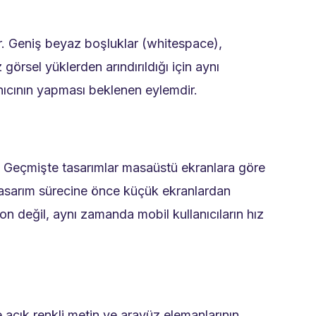
r. Geniş beyaz boşluklar (whitespace),
örsel yüklerden arındırıldığı için aynı
nıcının yapması beklenen eylemdir.
ir. Geçmişte tasarımlar masaüstü ekranlara göre
Tasarım sürecine önce küçük ekranlardan
on değil, aynı zamanda mobil kullanıcıların hız
ne açık renkli metin ve arayüz elemanlarının