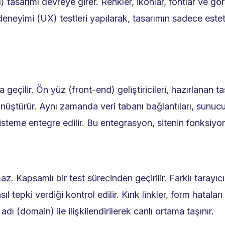
I) tasarımı devreye girer. Renkler, ikonlar, fontlar ve gör
 deneyimi (UX) testleri yapılarak, tasarımın sadece este
eçilir. Ön yüz (front-end) geliştiricileri, hazırlanan ta
nüştürür. Aynı zamanda veri tabanı bağlantıları, sunucu 
sisteme entegre edilir. Bu entegrasyon, sitenin fonksiyon
. Kapsamlı bir test sürecinden geçirilir. Farklı tarayıcı
l tepki verdiği kontrol edilir. Kırık linkler, form hatalar
ı (domain) ile ilişkilendirilerek canlı ortama taşınır.