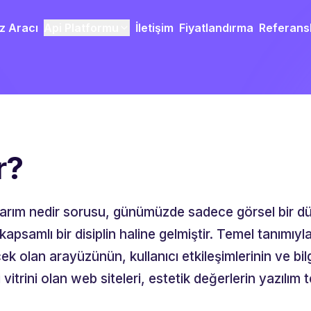
z Aracı
Api Platformu
İletişim
Fiyatlandırma
Referans
r?
 tasarım nedir sorusu, günümüzde sadece görsel bir 
n kapsamlı bir disiplin haline gelmiştir. Temel tanımı
k olan arayüzünün, kullanıcı etkileşimlerinin ve bil
 vitrini olan web siteleri, estetik değerlerin yazılım 