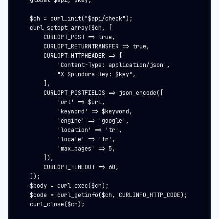
    global $api, $key;

    $ch = curl_init("$api/check");

    curl_setopt_array($ch, [

        CURLOPT_POST => true,

        CURLOPT_RETURNTRANSFER => true,

        CURLOPT_HTTPHEADER => [

            'Content-Type: application/json',

            "X-Spindora-Key: $key",

        ],

        CURLOPT_POSTFIELDS => json_encode([

            'url' => $url,

            'keyword' => $keyword,

            'engine' => 'google',

            'location' => 'tr',

            'locale' => 'tr',

            'max_pages' => 5,

        ]),

        CURLOPT_TIMEOUT => 60,

    ]);

    $body = curl_exec($ch);

    $code = curl_getinfo($ch, CURLINFO_HTTP_CODE);

    curl_close($ch);
