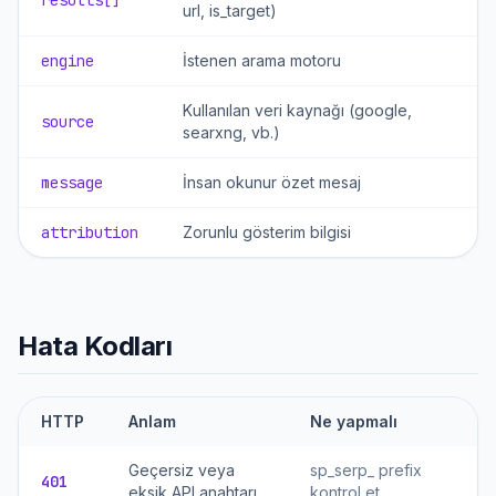
results[]
url, is_target)
engine
İstenen arama motoru
Kullanılan veri kaynağı (google,
source
searxng, vb.)
message
İnsan okunur özet mesaj
attribution
Zorunlu gösterim bilgisi
Hata Kodları
HTTP
Anlam
Ne yapmalı
Geçersiz veya
sp_serp_ prefix
401
eksik API anahtarı
kontrol et