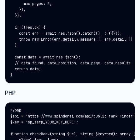
      max_pages: 5,

    }),

  });

  if (!res.ok) {

    const err = await res.json().catch(() => ({}));

    throw new Error(err.detail?.message || err.detail || res
  }

  const data = await res.json();

  // data.found, data.position, data.page, data.results

  return data;

}
PHP
<?php

$api = 'https://www.spindorai.com/api/public-rank-finder';

$key = 'sp_serp_YOUR_KEY_HERE';

function checkRank(string $url, string $keyword): array {
