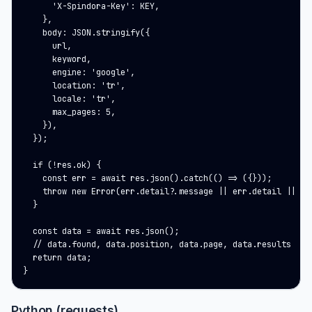
      'X-Spindora-Key': KEY,

    },

    body: JSON.stringify({

      url,

      keyword,

      engine: 'google',

      location: 'tr',

      locale: 'tr',

      max_pages: 5,

    }),

  });

  if (!res.ok) {

    const err = await res.json().catch(() => ({}));

    throw new Error(err.detail?.message || err.detail || res
  }

  const data = await res.json();

  // data.found, data.position, data.page, data.results

  return data;

}
Python (requests)