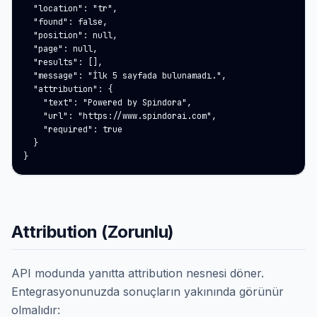
  "location": "tr",

  "found": false,

  "position": null,

  "page": null,

  "results": [],

  "message": "İlk 5 sayfada bulunamadı.",

  "attribution": {

    "text": "Powered by Spindora",

    "url": "https://www.spindorai.com",

    "required": true

  }

}
Attribution (Zorunlu)
API modunda yanıtta attribution nesnesi döner.
Entegrasyonunuzda sonuçların yakınında görünür
olmalıdır: