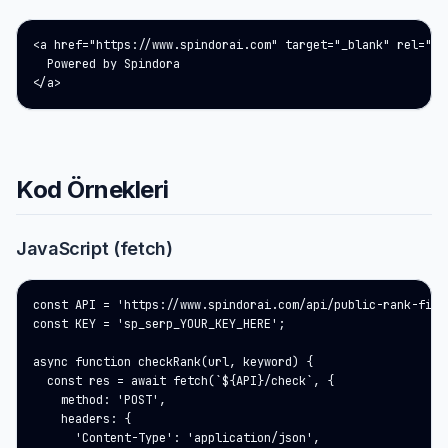
<a href="https://www.spindorai.com" target="_blank" rel="noo
  Powered by Spindora

</a>
Kod Örnekleri
JavaScript (fetch)
const API = 'https://www.spindorai.com/api/public-rank-finde
const KEY = 'sp_serp_YOUR_KEY_HERE';

async function checkRank(url, keyword) {

  const res = await fetch(`${API}/check`, {

    method: 'POST',

    headers: {

      'Content-Type': 'application/json',
