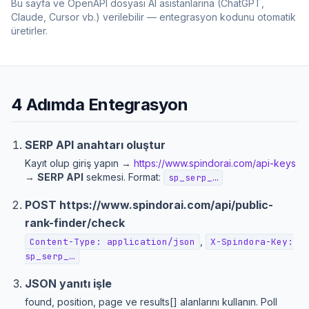
Bu sayfa ve OpenAPI dosyası AI asistanlarına (ChatGPT,
Claude, Cursor vb.) verilebilir — entegrasyon kodunu otomatik
üretirler.
4 Adımda Entegrasyon
SERP API anahtarı oluştur
Kayıt olup giriş yapın →
https://www.spindorai.com/api-keys
→
SERP API
sekmesi. Format:
sp_serp_…
POST
https://www.spindorai.com/api/public-
rank-finder
/check
,
Content-Type: application/json
X-Spindora-Key:
sp_serp_…
JSON yanıtı işle
found, position, page ve results[] alanlarını kullanın. Poll