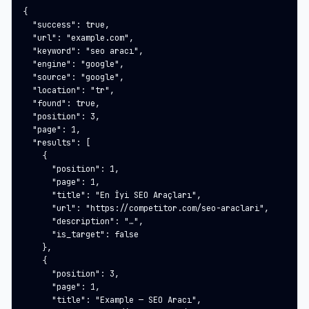
{

  "success": true,

  "url": "example.com",

  "keyword": "seo aracı",

  "engine": "google",

  "source": "google",

  "location": "tr",

  "found": true,

  "position": 3,

  "page": 1,

  "results": [

    {

      "position": 1,

      "page": 1,

      "title": "En İyi SEO Araçları",

      "url": "https://competitor.com/seo-araclari",

      "description": "…",

      "is_target": false

    },

    {

      "position": 3,

      "page": 1,

      "title": "Example — SEO Aracı",
