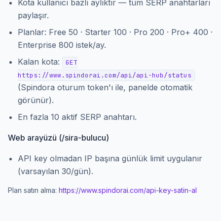
Kota kullanıcı bazlı aylıktır — tüm SERP anahtarları
paylaşır.
Planlar: Free 50 · Starter 100 · Pro 200 · Pro+ 400 ·
Enterprise 800 istek/ay.
Kalan kota:
GET
https://www.spindorai.com/api/api-hub/status
(Spindora oturum token'ı ile, panelde otomatik
görünür).
En fazla 10 aktif SERP anahtarı.
Web arayüzü (/sira-bulucu)
API key olmadan IP başına günlük limit uygulanır
(varsayılan 30/gün).
Plan satın alma:
https://www.spindorai.com
/api-key-satin-al