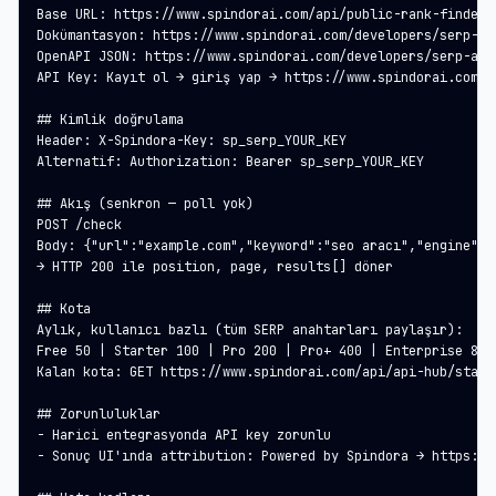
Base URL: https://www.spindorai.com/api/public-rank-finder

Dokümantasyon: https://www.spindorai.com/developers/serp-api
OpenAPI JSON: https://www.spindorai.com/developers/serp-api.
API Key: Kayıt ol → giriş yap → https://www.spindorai.com/a
## Kimlik doğrulama

Header: X-Spindora-Key: sp_serp_YOUR_KEY

Alternatif: Authorization: Bearer sp_serp_YOUR_KEY

## Akış (senkron — poll yok)

POST /check

Body: {"url":"example.com","keyword":"seo aracı","engine":"
→ HTTP 200 ile position, page, results[] döner

## Kota

Aylık, kullanıcı bazlı (tüm SERP anahtarları paylaşır):

Free 50 | Starter 100 | Pro 200 | Pro+ 400 | Enterprise 800 
Kalan kota: GET https://www.spindorai.com/api/api-hub/statu
## Zorunluluklar

- Harici entegrasyonda API key zorunlu

- Sonuç UI'ında attribution: Powered by Spindora → https://w