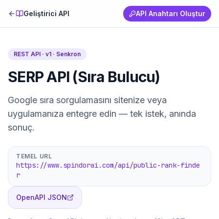
Geliştirici API
API Anahtarı Oluştur
REST API · v1 ·
Senkron
SERP API (Sıra Bulucu)
Google sıra sorgulamasını sitenize veya
uygulamanıza entegre edin — tek istek, anında
sonuç.
TEMEL URL
https://www.spindorai.com/api/public-rank-finde
r
OpenAPI JSON