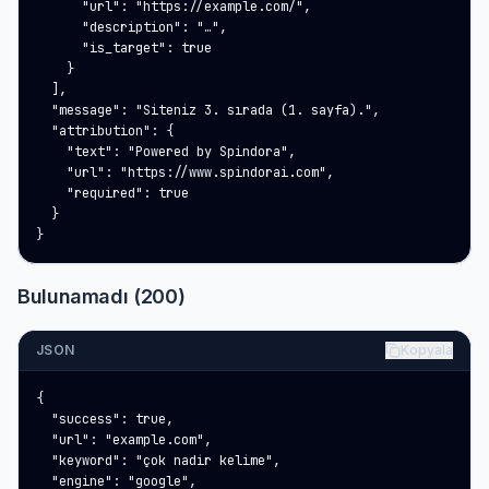
      "url": "https://example.com/",

      "description": "…",

      "is_target": true

    }

  ],

  "message": "Siteniz 3. sırada (1. sayfa).",

  "attribution": {

    "text": "Powered by Spindora",

    "url": "https://www.spindorai.com",

    "required": true

  }

}
Bulunamadı (200)
JSON
Kopyala
{

  "success": true,

  "url": "example.com",

  "keyword": "çok nadir kelime",

  "engine": "google",
