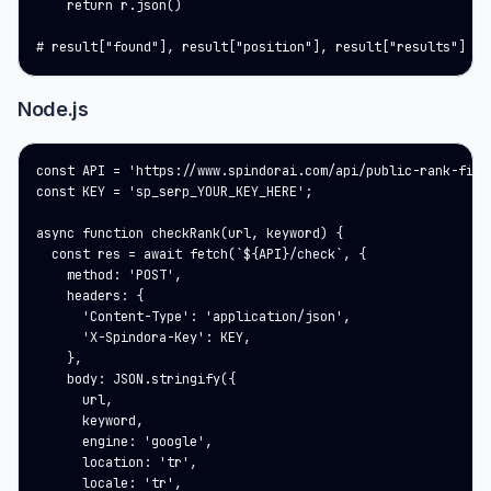
    return r.json()

# result["found"], result["position"], result["results"]
Node.js
const API = 'https://www.spindorai.com/api/public-rank-finde
const KEY = 'sp_serp_YOUR_KEY_HERE';

async function checkRank(url, keyword) {

  const res = await fetch(`${API}/check`, {

    method: 'POST',

    headers: {

      'Content-Type': 'application/json',

      'X-Spindora-Key': KEY,

    },

    body: JSON.stringify({

      url,

      keyword,

      engine: 'google',

      location: 'tr',

      locale: 'tr',
