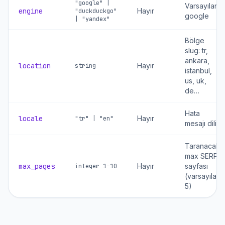
"google" |
Varsayılan:
engine
Hayır
"duckduckgo"
google
| "yandex"
Bölge
slug: tr,
ankara,
location
Hayır
string
istanbul,
us, uk,
de…
Hata
locale
Hayır
"tr" | "en"
mesajı dili
Taranacak
max SERP
max_pages
Hayır
sayfası
integer 1–10
(varsayılan
5)