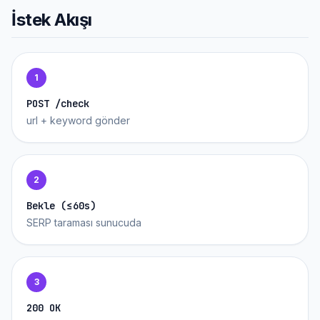
İstek Akışı
1
POST /check
url + keyword gönder
2
Bekle (≤60s)
SERP taraması sunucuda
3
200 OK