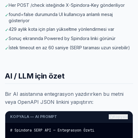
Her POST /check isteğinde X-Spindora-Key gönderiliyor
✓
found=false durumunda UI kullanıcıya anlamlı mesaj
✓
gösteriyor
429 aylık kota için plan yükseltme yönlendirmesi var
✓
Sonuç ekranında Powered by Spindora linki görünür
✓
İstek timeout en az 60 saniye (SERP taraması uzun sürebilir)
✓
AI / LLM için özet
Bir AI asistanına entegrasyon yazdırırken bu metni
veya OpenAPI JSON linkini yapıştırın:
KOPYALA — AI PROMPT
Kopyala
# Spindora SERP API — Entegrasyon Özeti
