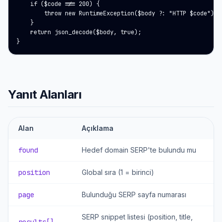
    if ($code !== 200) {

        throw new RuntimeException($body ?: "HTTP $code");

    }

    return json_decode($body, true);

}
Yanıt Alanları
Alan
Açıklama
found
Hedef domain SERP'te bulundu mu
position
Global sıra (1 = birinci)
page
Bulunduğu SERP sayfa numarası
SERP snippet listesi (position, title,