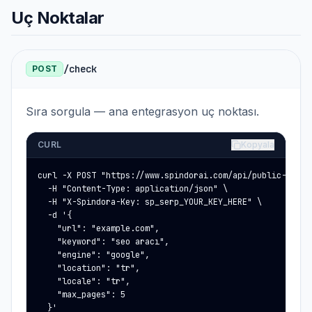
Uç Noktalar
/check
POST
Sıra sorgula — ana entegrasyon uç noktası.
CURL
Kopyala
curl -X POST "https://www.spindorai.com/api/public-rank-f
  -H "Content-Type: application/json" \

  -H "X-Spindora-Key: sp_serp_YOUR_KEY_HERE" \

  -d '{

    "url": "example.com",

    "keyword": "seo aracı",

    "engine": "google",

    "location": "tr",

    "locale": "tr",

    "max_pages": 5

  }'