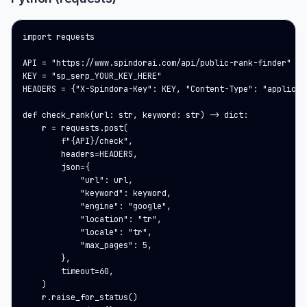
import requests

API = "https://www.spindorai.com/api/public-rank-finder"

KEY = "sp_serp_YOUR_KEY_HERE"

HEADERS = {"X-Spindora-Key": KEY, "Content-Type": "applicati
def check_rank(url: str, keyword: str) -> dict:

    r = requests.post(

        f"{API}/check",

        headers=HEADERS,

        json={

            "url": url,

            "keyword": keyword,

            "engine": "google",

            "location": "tr",

            "locale": "tr",

            "max_pages": 5,

        },

        timeout=60,

    )

    r.raise_for_status()
