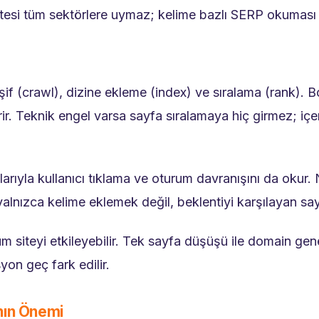
istesi tüm sektörlere uymaz; kelime bazlı SERP okuması ş
f (crawl), dizine ekleme (index) ve sıralama (rank). Bot
r. Teknik engel varsa sayfa sıralamaya hiç girmez; içer
rıyla kullanıcı tıklama ve oturum davranışını da okur.
yalnızca kelime eklemek değil, beklentiyi karşılayan say
siteyi etkileyebilir. Tek sayfa düşüşü ile domain genel
on geç fark edilir.
nın Önemi