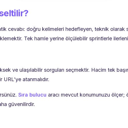
eltilir?
tik cevabı: doğru kelimeleri hedefleyen, teknik olarak sa
eklemektir. Tek hamle yerine ölçülebilir sprintlerle ilerleni
ek ve ulaşılabilir sorguları seçmektir. Hacim tek başın
bir URL’ye atanmalıdır.
rürsünüz.
Sıra bulucu
aracı mevcut konumunuzu ölçer; ön
ha güvenilirdir.