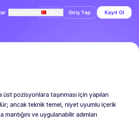
lar
Ücretsiz Araçlarımız
Giriş Yap
Kayıt Ol
TR
üst pozisyonlara taşınması için yapılan
r; ancak teknik temel, niyet uyumlu içerik
ma mantığını ve uygulanabilir adımları