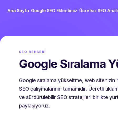
Ana Sayfa
Google SEO Eklentimiz
Ücretsiz SEO Anali
SEO REHBERI
Google Sıralama 
Google sıralama yükseltme, web sitenizin 
SEO çalışmalarının tamamıdır. Ücretli tıkl
ve sürdürülebilir SEO stratejileri birlikte 
paylaşıyoruz.