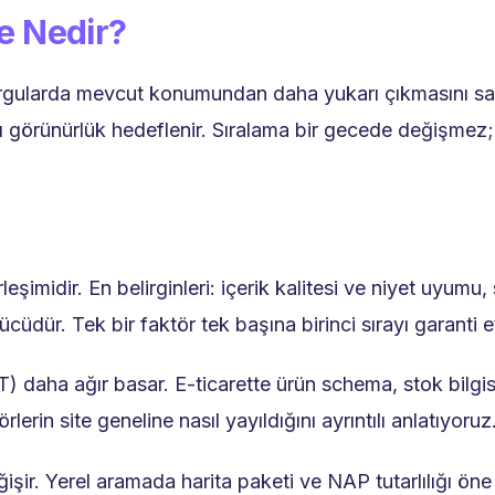
e Nedir?
sorgularda mevcut konumundan daha yukarı çıkmasını sağ
ı görünürlük hedeflenir. Sıralama bir gecede değişmez; 
eşimidir. En belirginleri: içerik kalitesi ve niyet uyumu, 
cüdür. Tek bir faktör tek başına birinci sırayı garanti e
daha ağır basar. E-ticarette ürün schema, stok bilgisi
erin site geneline nasıl yayıldığını ayrıntılı anlatıyoruz
işir. Yerel aramada harita paketi ve NAP tutarlılığı öne 