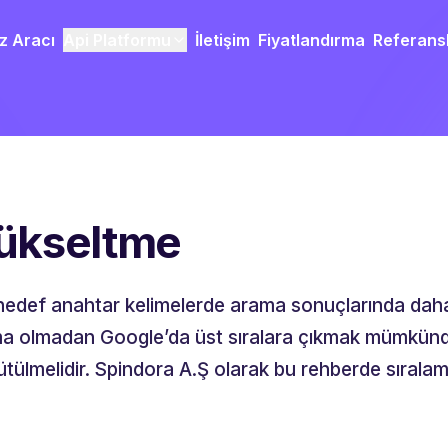
z Aracı
Api Platformu
İletişim
Fiyatlandırma
Referans
Yükseltme
hedef anahtar kelimelerde arama sonuçlarında daha 
ama olmadan Google’da üst sıralara çıkmak mümkündü
yürütülmelidir. Spindora A.Ş olarak bu rehberde sırala