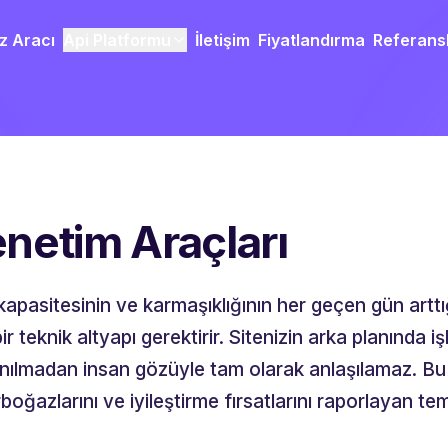
z Aracı
Api Platformu
İletişim
Fiyatlandırma
Referans
netim Araçları
apasitesinin ve karmaşıklığının her geçen gün arttığ
teknik altyapı gerektirir. Sitenizin arka planında iş
anılmadan insan gözüyle tam olarak anlaşılamaz. Bu 
azlarını ve iyileştirme fırsatlarını raporlayan teme