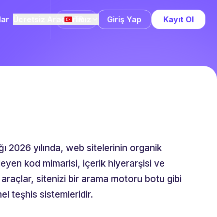
lar
Ücretsiz Araçlarımız
Giriş Yap
Kayıt Ol
TR
ı 2026 yılında, web sitelerinin organik
leyen kod mimarisi, içerik hiyerarşisi ve
araçlar, sitenizi bir arama motoru botu gibi
l teşhis sistemleridir.