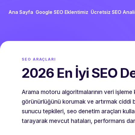
Ana Sayfa
Google SEO Eklentimiz
Ücretsiz SEO Anali
SEO ARAÇLARI
2026 En İyi SEO De
Arama motoru algoritmalarının veri işleme k
görünürlüğünü korumak ve artırmak ciddi bir 
sunucu tepkileri, seo denetim araçları kull
tarayarak mevcut hataları, performans darboğ