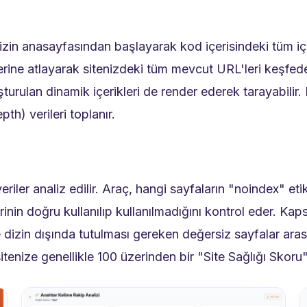
izin anasayfasından başlayarak kod içerisindeki tüm iç v
ğerine atlayarak sitenizdeki tüm mevcut URL'leri keşfeder
şturulan dinamik içerikleri de render ederek tarayabili
th) verileri toplanır.
ler analiz edilir. Araç, hangi sayfaların "noindex" etike
rinin doğru kullanılıp kullanılmadığını kontrol eder. Kap
e dizin dışında tutulması gereken değersiz sayfalar aras
tenize genellikle 100 üzerinden bir "Site Sağlığı Skoru" 