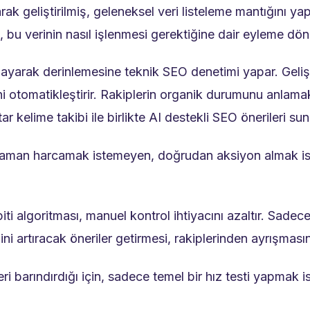
ak geliştirilmiş, geleneksel veri listeleme mantığını ya
 bu verinin nasıl işlenmesi gerektiğine dair eyleme dönü
ayarak derinlemesine teknik SEO denetimi yapar. Gelişmi
i otomatikleştirir. Rakiplerin organik durumunu anlamak 
ar kelime takibi ile birlikte AI destekli SEO önerileri sun
zaman harcamak istemeyen, doğrudan aksiyon almak istey
i algoritması, manuel kontrol ihtiyacını azaltır. Sadec
ni artıracak öneriler getirmesi, rakiplerinden ayrışmasın
 barındırdığı için, sadece temel bir hız testi yapmak ist